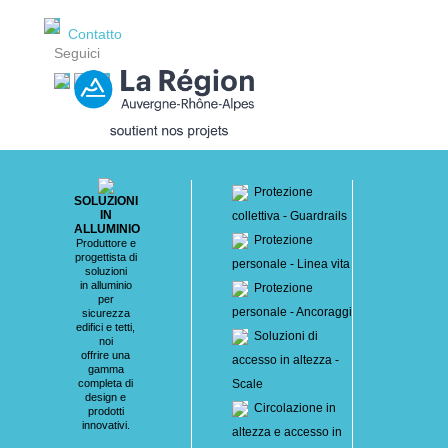
Contatto
Seguici
Protezione
SOLUZIONI
IN
collettiva - Guardrails
ALLUMINIO
Protezione
Produttore e
progettista di
personale - Linea vita
soluzioni
in alluminio
Protezione
per
personale - Ancoraggi
sicurezza
edifici e tetti,
Soluzioni di
noi
offrire una
accesso in altezza -
gamma
completa di
Scale
design e
Circolazione in
prodotti
innovativi.
altezza e accesso in