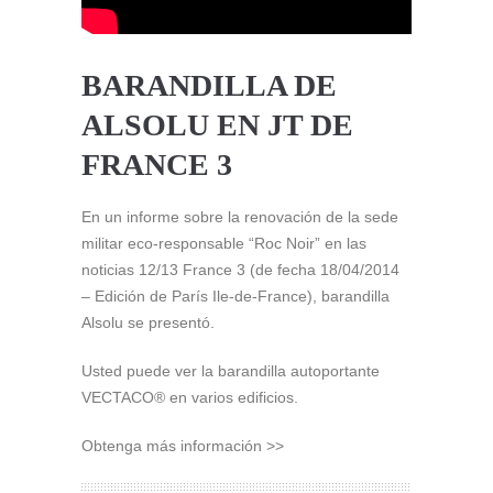
BARANDILLA DE
ALSOLU EN JT DE
FRANCE 3
En un informe sobre la renovación de la sede
militar eco-responsable “Roc Noir” en las
noticias 12/13 France 3 (de fecha 18/04/2014
– Edición de París Ile-de-France), barandilla
Alsolu se presentó.
Usted puede ver la barandilla autoportante
VECTACO® en varios edificios.
Obtenga más información >>