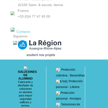
42100 Saint- & eacute; tienne
France
+33 (0)4 77 47 45 00
Contacto
Síguenos
Protección
SOLUCIONES
DE
colectiva - Barandillas
ALUMINIO
& bsp; Protección
Fabricante y
diseñador de
personal - Lifeline
soluciones
en aluminio
Protección
para mayor
personal - Anclajes
seguridad
edificios y
Soluciones de
techos,