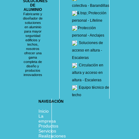
SOLUCIONES
DE
colectiva - Barandillas
ALUMINIO
& bsp; Protección
Fabricante y
diseñador de
personal - Lifeline
soluciones
en aluminio
Protección
para mayor
personal - Anclajes
seguridad
edificios y
Soluciones de
techos,
nosotros
acceso en altura -
ofrecer una
gama
Escaleras
completa de
Circulación en
diseño y
productos
altura y acceso en
innovadores
altura - Escaleras
Equipo técnico de
techo
NAVEGACIÓN
Inicio
La
empresa
Productos
Servicios
Realizaciones