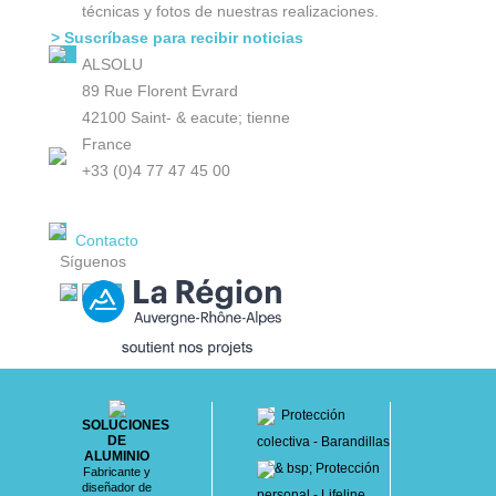
técnicas y fotos de nuestras realizaciones.
> Suscríbase para recibir noticias
ALSOLU
89 Rue Florent Evrard
42100 Saint- & eacute; tienne
France
+33 (0)4 77 47 45 00
Contacto
Síguenos
Protección
SOLUCIONES
DE
colectiva - Barandillas
ALUMINIO
& bsp; Protección
Fabricante y
diseñador de
personal - Lifeline