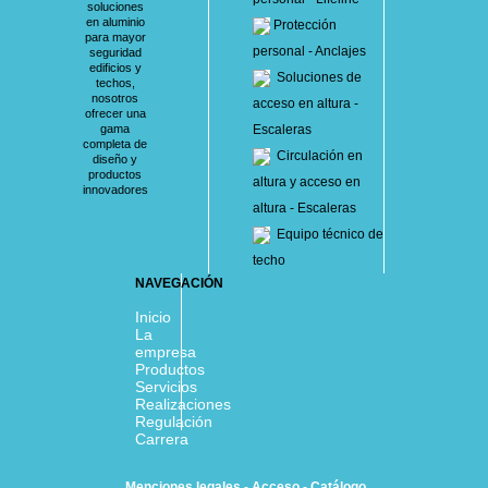
soluciones
en aluminio
Protección
para mayor
personal - Anclajes
seguridad
edificios y
Soluciones de
techos,
nosotros
acceso en altura -
ofrecer una
gama
Escaleras
completa de
Circulación en
diseño y
productos
altura y acceso en
innovadores
altura - Escaleras
Equipo técnico de
techo
NAVEGACIÓN
Inicio
La
empresa
Productos
Servicios
Realizaciones
Regulación
Carrera
Menciones legales
-
Acceso
-
Catálogo