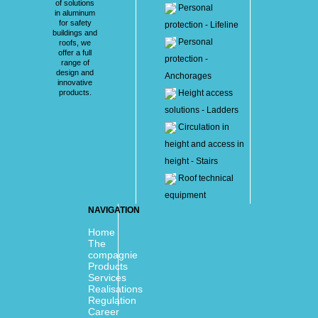
of solutions
Personal
in aluminum
for safety
protection - Lifeline
buildings and
Personal
roofs, we
offer a full
protection -
range of
design and
Anchorages
innovative
products.
Height access
solutions - Ladders
Circulation in
height and access in
height - Stairs
Roof technical
equipment
NAVIGATION
Home
The
compagnie
Products
Services
Realisations
Regulation
Career