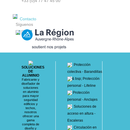
+33 (0)4 77 47 45 00
Contacto
Síguenos
Protección
SOLUCIONES
DE
colectiva - Barandillas
ALUMINIO
& bsp; Protección
Fabricante y
diseñador de
personal - Lifeline
soluciones
en aluminio
Protección
para mayor
personal - Anclajes
seguridad
edificios y
Soluciones de
techos,
nosotros
acceso en altura -
ofrecer una
gama
Escaleras
completa de
Circulación en
diseño y