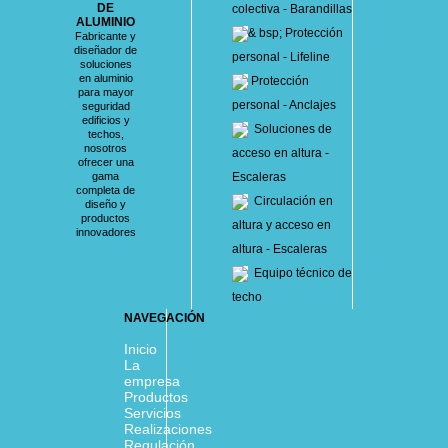
DE
colectiva - Barandillas
ALUMINIO
& bsp; Protección
Fabricante y
diseñador de
personal - Lifeline
soluciones
en aluminio
Protección
para mayor
personal - Anclajes
seguridad
edificios y
Soluciones de
techos,
nosotros
acceso en altura -
ofrecer una
gama
Escaleras
completa de
Circulación en
diseño y
productos
altura y acceso en
innovadores
altura - Escaleras
Equipo técnico de
techo
NAVEGACIÓN
Inicio
La
empresa
Productos
Servicios
Realizaciones
Regulación