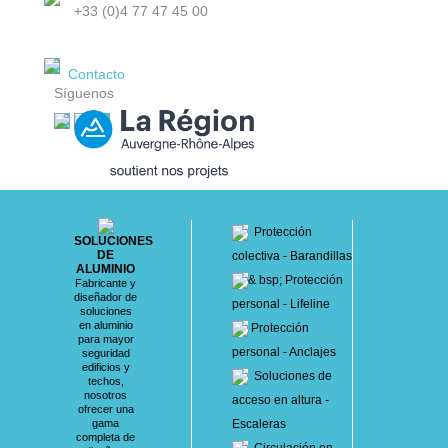
+33 (0)4 77 47 45 00
Contacto
Síguenos
Protección
SOLUCIONES
DE
colectiva - Barandillas
ALUMINIO
& bsp; Protección
Fabricante y
diseñador de
personal - Lifeline
soluciones
en aluminio
Protección
para mayor
personal - Anclajes
seguridad
edificios y
Soluciones de
techos,
nosotros
acceso en altura -
ofrecer una
gama
Escaleras
completa de
Circulación en