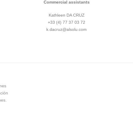
Commercial assistants
Kathleen DA CRUZ
+33 (4) 77 37 03 72
k.dacruz@alsolu.com
 mes
ación
nes.