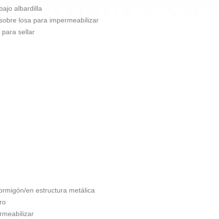
bajo albardilla
 sobre losa para impermeabilizar
 para sellar
ormigón/en estructura metálica
ro
rmeabilizar