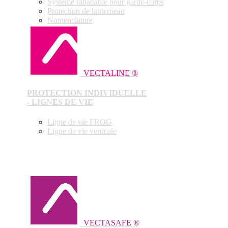
Système rabattable pour garde-corps
Protection de lanterneau
Nomenclature
VECTALINE ®
PROTECTION INDIVIDUELLE
- LIGNES DE VIE
Ligne de vie FROG
Ligne de vie verticale
VECTASAFE ®