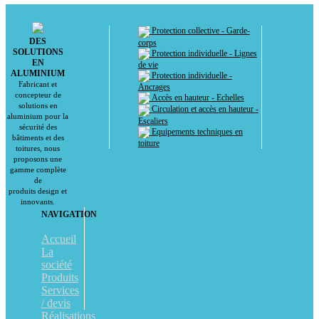
Protection collective - Garde-
DES
corps
SOLUTIONS
Protection individuelle - Lignes
EN
de vie
ALUMINIUM
Protection individuelle -
Fabricant et
Ancrages
concepteur de
Accès en hauteur - Echelles
solutions en
Circulation et accès en hauteur -
aluminium pour la
Escaliers
sécurité des
Equipements techniques en
bâtiments et des
toiture
toitures, nous
proposons une
gamme complète
de
produits design et
innovants.
NAVIGATION
Accueil
La
société
Produits
Services
/ devis
Réalisations