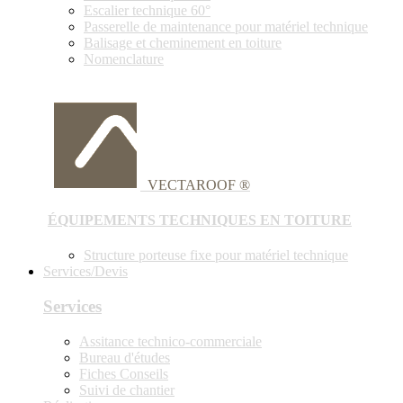
Escalier technique 60°
Passerelle de maintenance pour matériel technique
Balisage et cheminement en toiture
Nomenclature
VECTAROOF ®
ÉQUIPEMENTS TECHNIQUES EN TOITURE
Structure porteuse fixe pour matériel technique
Services/Devis
Services
Assitance technico-commerciale
Bureau d'études
Fiches Conseils
Suivi de chantier