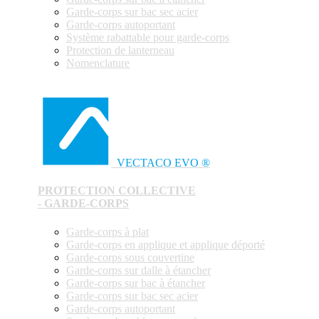
Garde-corps sur bac sec acier
Garde-corps autoportant
Système rabattable pour garde-corps
Protection de lanterneau
Nomenclature
VECTACO EVO ®
PROTECTION COLLECTIVE
- GARDE-CORPS
Garde-corps à plat
Garde-corps en applique et applique déporté
Garde-corps sous couvertine
Garde-corps sur dalle à étancher
Garde-corps sur bac à étancher
Garde-corps sur bac sec acier
Garde-corps autoportant