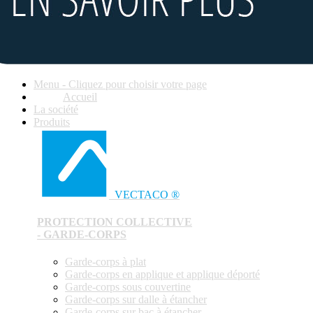
Menu - Cliquez pour choisir votre page
Accueil
La société
Produits
VECTACO ®
PROTECTION COLLECTIVE
- GARDE-CORPS
Garde-corps à plat
Garde-corps en applique et applique déporté
Garde-corps sous couvertine
Garde-corps sur dalle à étancher
Garde-corps sur bac à étancher