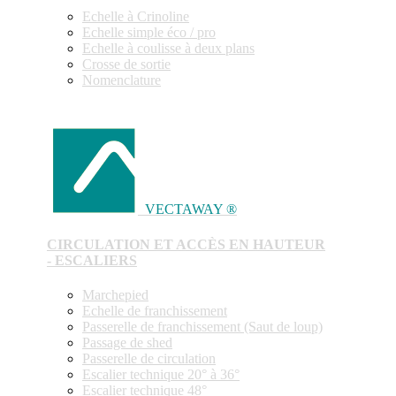
Echelle à Crinoline
Echelle simple éco / pro
Echelle à coulisse à deux plans
Crosse de sortie
Nomenclature
VECTAWAY ®
CIRCULATION ET ACCÈS EN HAUTEUR
- ESCALIERS
Marchepied
Echelle de franchissement
Passerelle de franchissement (Saut de loup)
Passage de shed
Passerelle de circulation
Escalier technique 20° à 36°
Escalier technique 48°