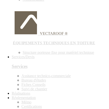
VECTAROOF ®
ÉQUIPEMENTS TECHNIQUES EN TOITURE
Structure porteuse fixe pour matériel technique
Services/Devis
Services
Assitance technico-commerciale
Bureau d'études
Fiches Conseils
Suivi de chantier
Réalisations
Réglementation
Mémo
Certifications