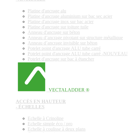
Platine d'ancrage alu
Platine d'ancrage aluminium sur bac sec acier
Platine d'ancrage inox sur bac acier
Platine d'ancrage sur toiture tuile
Anneau d'ancrage sur béton
Anneau d’ancrage pivotant sur structure métallique
Anneau d’ancrage invisible sur béton
Potelet point d'ancrage ALU tube carré
Potelet point d'ancrage ALU tube carré -NOUVEAU
Potelet d'ancrage sur bac à étancher
VECTALADDER ®
ACCÈS EN HAUTEUR
- ÉCHELLES
Echelle à Crinoline
Echelle simple éco / pro
Echelle à coulisse à deux plans