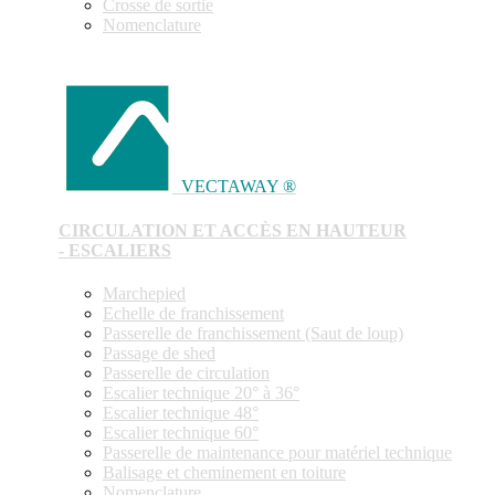
Crosse de sortie
Nomenclature
VECTAWAY ®
CIRCULATION ET ACCÈS EN HAUTEUR
- ESCALIERS
Marchepied
Echelle de franchissement
Passerelle de franchissement (Saut de loup)
Passage de shed
Passerelle de circulation
Escalier technique 20° à 36°
Escalier technique 48°
Escalier technique 60°
Passerelle de maintenance pour matériel technique
Balisage et cheminement en toiture
Nomenclature