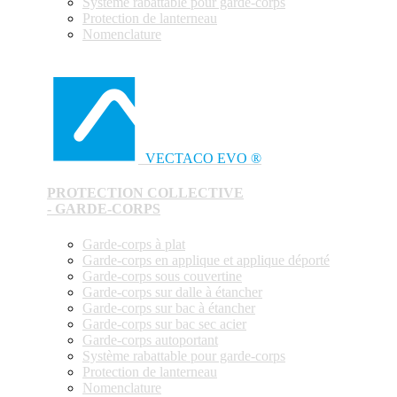
Système rabattable pour garde-corps
Protection de lanterneau
Nomenclature
VECTACO EVO ®
PROTECTION COLLECTIVE
- GARDE-CORPS
Garde-corps à plat
Garde-corps en applique et applique déporté
Garde-corps sous couvertine
Garde-corps sur dalle à étancher
Garde-corps sur bac à étancher
Garde-corps sur bac sec acier
Garde-corps autoportant
Système rabattable pour garde-corps
Protection de lanterneau
Nomenclature