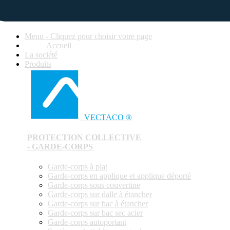
Menu - Cliquez pour choisir votre page
Accueil
La société
Produits
VECTACO ®
PROTECTION COLLECTIVE
- GARDE-CORPS
Garde-corps à plat
Garde-corps en applique et applique déporté
Garde-corps sous couvertine
Garde-corps sur dalle à étancher
Garde-corps sur bac à étancher
Garde-corps sur bac sec acier
Garde-corps autoportant