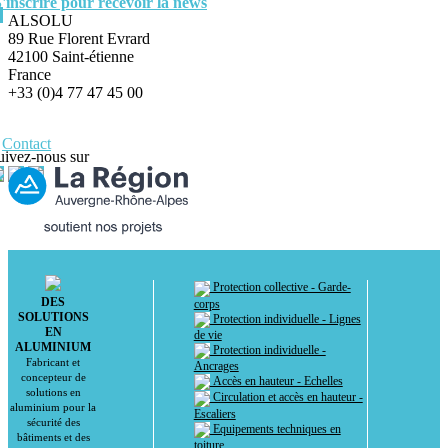
S'inscrire pour recevoir la news
ALSOLU
89 Rue Florent Evrard
42100 Saint-étienne
France
+33 (0)4 77 47 45 00
Contact
uivez-nous sur
Protection collective - Garde-
DES
corps
SOLUTIONS
Protection individuelle - Lignes
EN
de vie
ALUMINIUM
Protection individuelle -
Fabricant et
Ancrages
concepteur de
Accès en hauteur - Echelles
solutions en
Circulation et accès en hauteur -
aluminium pour la
Escaliers
sécurité des
Equipements techniques en
bâtiments et des
toiture