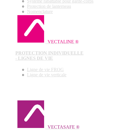
Système rabattable pour garde-corps
Protection de lanterneau
Nomenclature
VECTALINE ®
PROTECTION INDIVIDUELLE
- LIGNES DE VIE
Ligne de vie FROG
Ligne de vie verticale
VECTASAFE ®