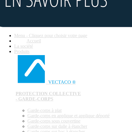
Menu - Cliquez pour choisir votre page
Accueil
La société
Produits
VECTACO ®
PROTECTION COLLECTIVE
- GARDE-CORPS
Garde-corps à plat
Garde-corps en applique et applique déporté
Garde-corps sous couvertine
Garde-corps sur dalle à étancher
Garde-corps sur bac à étancher