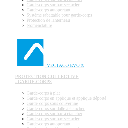
Garde-corps sur bac sec acier
Garde-corps autoportant
Système rabattable pour garde-corps
Protection de lanterneau
Nomenclature
VECTACO EVO ®
PROTECTION COLLECTIVE
- GARDE-CORPS
Garde-corps à plat
Garde-corps en applique et applique déporté
Garde-corps sous couvertine
Garde-corps sur dalle à étancher
Garde-corps sur bac à étancher
Garde-corps sur bac sec acier
Garde-corps autoportant