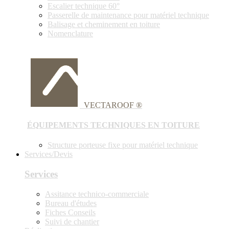
Escalier technique 60°
Passerelle de maintenance pour matériel technique
Balisage et cheminement en toiture
Nomenclature
VECTAROOF ®
ÉQUIPEMENTS TECHNIQUES EN TOITURE
Structure porteuse fixe pour matériel technique
Services/Devis
Services
Assitance technico-commerciale
Bureau d'études
Fiches Conseils
Suivi de chantier