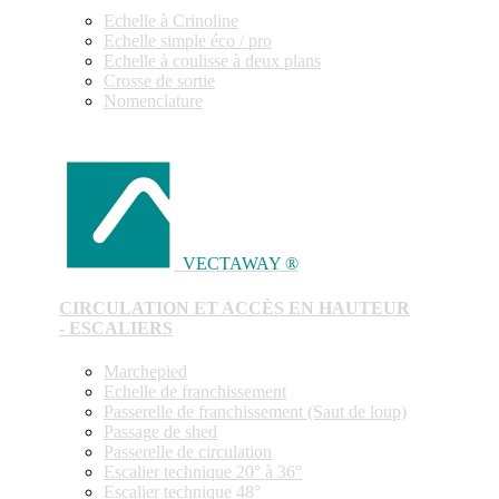
Echelle à Crinoline
Echelle simple éco / pro
Echelle à coulisse à deux plans
Crosse de sortie
Nomenclature
VECTAWAY ®
CIRCULATION ET ACCÈS EN HAUTEUR
- ESCALIERS
Marchepied
Echelle de franchissement
Passerelle de franchissement (Saut de loup)
Passage de shed
Passerelle de circulation
Escalier technique 20° à 36°
Escalier technique 48°