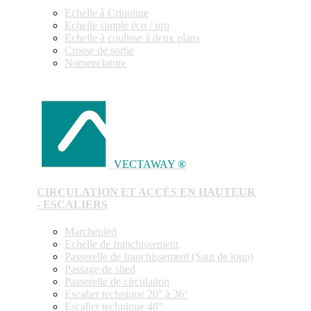
Echelle à Crinoline
Echelle simple éco / pro
Echelle à coulisse à deux plans
Crosse de sortie
Nomenclature
VECTAWAY ®
CIRCULATION ET ACCÈS EN HAUTEUR
- ESCALIERS
Marchepied
Echelle de franchissement
Passerelle de franchissement (Saut de loup)
Passage de shed
Passerelle de circulation
Escalier technique 20° à 36°
Escalier technique 48°