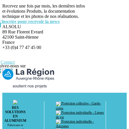
Recevez une fois par mois, les dernières infos
et évolutions Produits, la documentation
technique et les photos de nos réalisations.
S'inscrire pour recevoir la news
ALSOLU
89 Rue Florent Evrard
42100 Saint-étienne
France
+33 (0)4 77 47 45 00
Contact
uivez-nous sur
Protection collective - Garde-
DES
corps
SOLUTIONS
Protection individuelle - Lignes
EN
de vie
ALUMINIUM
Protection individuelle -
Fabricant et
Ancrages