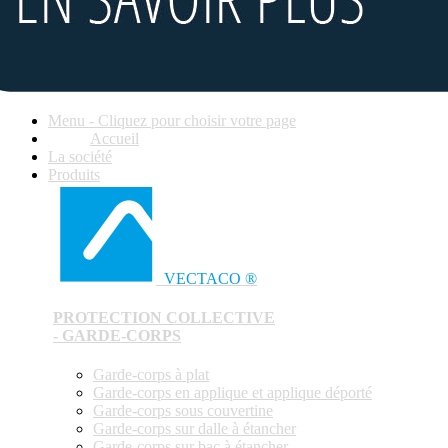
Menu - Cliquez pour choisir votre page
Accueil
La société
Produits
VECTACO ®
PROTECTION COLLECTIVE
- GARDE-CORPS
Garde-corps à plat
Garde-corps en applique et applique déporté
Garde-corps sous couvertine
Garde-corps sur dalle à étancher
Garde-corps sur bac à étancher