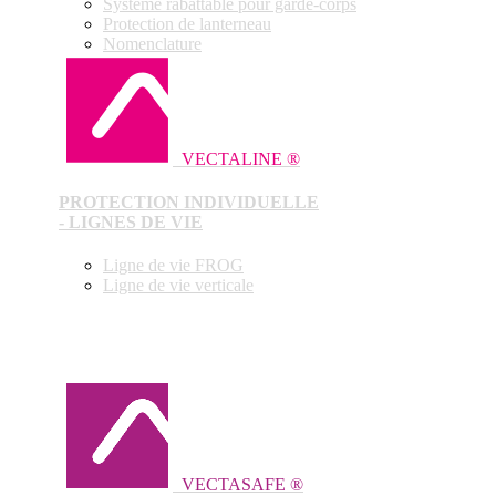
Système rabattable pour garde-corps
Protection de lanterneau
Nomenclature
VECTALINE ®
PROTECTION INDIVIDUELLE
- LIGNES DE VIE
Ligne de vie FROG
Ligne de vie verticale
VECTASAFE ®