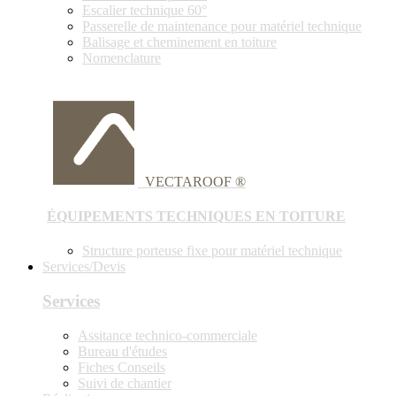
Escalier technique 60°
Passerelle de maintenance pour matériel technique
Balisage et cheminement en toiture
Nomenclature
VECTAROOF ®
ÉQUIPEMENTS TECHNIQUES EN TOITURE
Structure porteuse fixe pour matériel technique
Services/Devis
Services
Assitance technico-commerciale
Bureau d'études
Fiches Conseils
Suivi de chantier