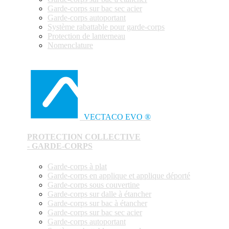
Garde-corps sur bac sec acier
Garde-corps autoportant
Système rabattable pour garde-corps
Protection de lanterneau
Nomenclature
VECTACO EVO ®
PROTECTION COLLECTIVE
- GARDE-CORPS
Garde-corps à plat
Garde-corps en applique et applique déporté
Garde-corps sous couvertine
Garde-corps sur dalle à étancher
Garde-corps sur bac à étancher
Garde-corps sur bac sec acier
Garde-corps autoportant