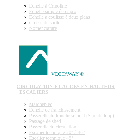
Echelle à Crinoline
Echelle simple éco / pro
Echelle à coulisse à deux plans
Crosse de sortie
Nomenclature
VECTAWAY ®
CIRCULATION ET ACCÈS EN HAUTEUR
- ESCALIERS
Marchepied
Echelle de franchissement
Passerelle de franchissement (Saut de loup)
Passage de shed
Passerelle de circulation
Escalier technique 20° à 36°
Escalier technique 48°