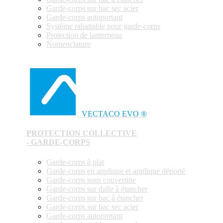
Garde-corps sur bac sec acier
Garde-corps autoportant
Système rabattable pour garde-corps
Protection de lanterneau
Nomenclature
VECTACO EVO ®
PROTECTION COLLECTIVE
- GARDE-CORPS
Garde-corps à plat
Garde-corps en applique et applique déporté
Garde-corps sous couvertine
Garde-corps sur dalle à étancher
Garde-corps sur bac à étancher
Garde-corps sur bac sec acier
Garde-corps autoportant