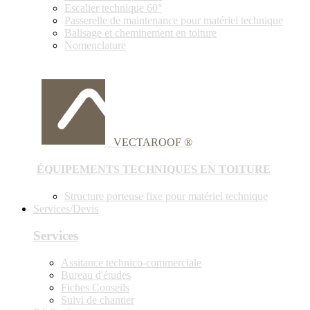
Escalier technique 60°
Passerelle de maintenance pour matériel technique
Balisage et cheminement en toiture
Nomenclature
VECTAROOF ®
ÉQUIPEMENTS TECHNIQUES EN TOITURE
Structure porteuse fixe pour matériel technique
Services/Devis
Services
Assitance technico-commerciale
Bureau d'études
Fiches Conseils
Suivi de chantier