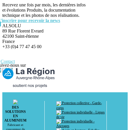
Recevez une fois par mois, les dernières infos
et évolutions Produits, la documentation
technique et les photos de nos réalisations.
S'inscrire pour recevoir la news
ALSOLU
89 Rue Florent Evrard
42100 Saint-étienne
France
+33 (0)4 77 47 45 00
Contact
uivez-nous sur
Protection collective - Garde-
DES
corps
SOLUTIONS
Protection individuelle - Lignes
EN
de vie
ALUMINIUM
Protection individuelle -
Fabricant et
Ancrages
concepteur de