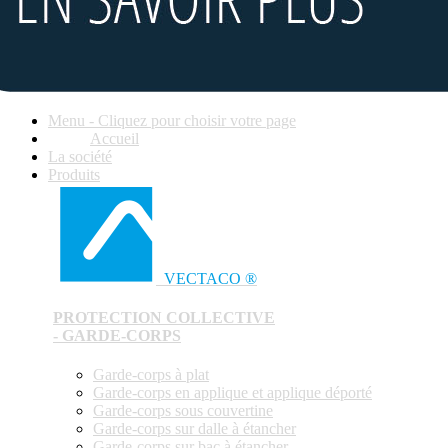
Menu - Cliquez pour choisir votre page
Accueil
La société
Produits
VECTACO ®
PROTECTION COLLECTIVE
- GARDE-CORPS
Garde-corps à plat
Garde-corps en applique et applique déporté
Garde-corps sous couvertine
Garde-corps sur dalle à étancher
Garde-corps sur bac à étancher