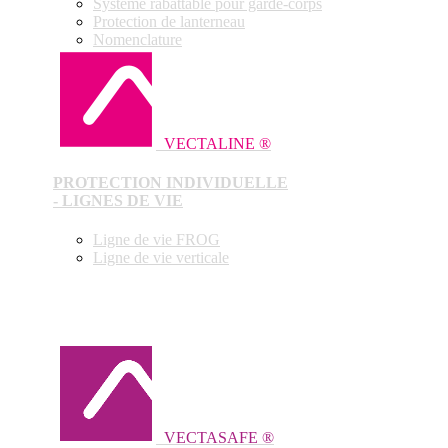
Système rabattable pour garde-corps
Protection de lanterneau
Nomenclature
VECTALINE ®
PROTECTION INDIVIDUELLE
- LIGNES DE VIE
Ligne de vie FROG
Ligne de vie verticale
VECTASAFE ®