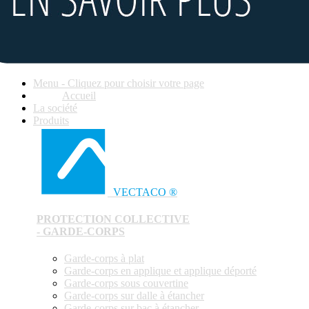
Menu - Cliquez pour choisir votre page
Accueil
La société
Produits
VECTACO ®
PROTECTION COLLECTIVE
- GARDE-CORPS
Garde-corps à plat
Garde-corps en applique et applique déporté
Garde-corps sous couvertine
Garde-corps sur dalle à étancher
Garde-corps sur bac à étancher