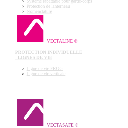
Système rabattable pour garde-corps
Protection de lanterneau
Nomenclature
VECTALINE ®
PROTECTION INDIVIDUELLE
- LIGNES DE VIE
Ligne de vie FROG
Ligne de vie verticale
VECTASAFE ®