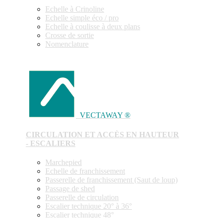
Echelle à Crinoline
Echelle simple éco / pro
Echelle à coulisse à deux plans
Crosse de sortie
Nomenclature
VECTAWAY ®
CIRCULATION ET ACCÈS EN HAUTEUR
- ESCALIERS
Marchepied
Echelle de franchissement
Passerelle de franchissement (Saut de loup)
Passage de shed
Passerelle de circulation
Escalier technique 20° à 36°
Escalier technique 48°