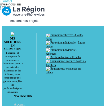
Contact
uivez-nous sur
Protection collective - Garde-
DES
corps
SOLUTIONS
Protection individuelle - Lignes
EN
de vie
ALUMINIUM
Protection individuelle -
Fabricant et
Ancrages
concepteur de
Accès en hauteur - Echelles
solutions en
Circulation et accès en hauteur -
aluminium pour la
Escaliers
sécurité des
Equipements techniques en
bâtiments et des
toiture
toitures, nous
proposons une
gamme complète
de
produits design et
innovants.
NAVIGATION
Accueil