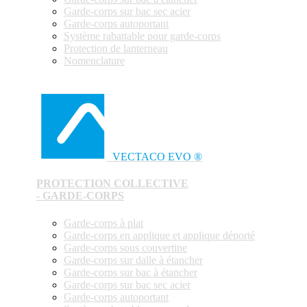
Garde-corps sur bac sec acier
Garde-corps autoportant
Système rabattable pour garde-corps
Protection de lanterneau
Nomenclature
VECTACO EVO ®
PROTECTION COLLECTIVE
- GARDE-CORPS
Garde-corps à plat
Garde-corps en applique et applique déporté
Garde-corps sous couvertine
Garde-corps sur dalle à étancher
Garde-corps sur bac à étancher
Garde-corps sur bac sec acier
Garde-corps autoportant