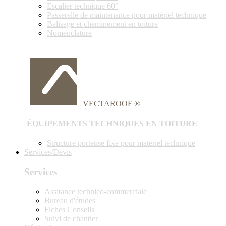
Escalier technique 60°
Passerelle de maintenance pour matériel technique
Balisage et cheminement en toiture
Nomenclature
VECTAROOF ®
ÉQUIPEMENTS TECHNIQUES EN TOITURE
Structure porteuse fixe pour matériel technique
Services/Devis
Services
Assitance technico-commerciale
Bureau d'études
Fiches Conseils
Suivi de chantier