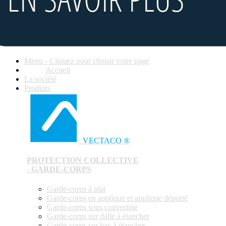
Menu - Cliquez pour choisir votre page
Accueil
La société
Produits
VECTACO ®
PROTECTION COLLECTIVE
- GARDE-CORPS
Garde-corps à plat
Garde-corps en applique et applique déporté
Garde-corps sous couvertine
Garde-corps sur dalle à étancher
Garde-corps sur bac à étancher