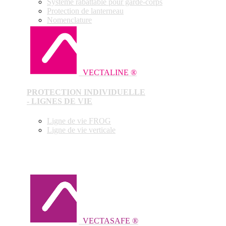
Système rabattable pour garde-corps
Protection de lanterneau
Nomenclature
VECTALINE ®
PROTECTION INDIVIDUELLE
- LIGNES DE VIE
Ligne de vie FROG
Ligne de vie verticale
VECTASAFE ®