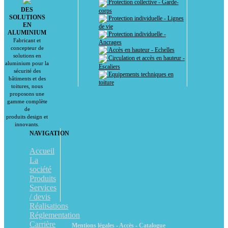
Protection collective - Garde-
DES
corps
SOLUTIONS
Protection individuelle - Lignes
EN
de vie
ALUMINIUM
Protection individuelle -
Fabricant et
Ancrages
concepteur de
Accès en hauteur - Echelles
solutions en
Circulation et accès en hauteur -
aluminium pour la
Escaliers
sécurité des
Equipements techniques en
bâtiments et des
toiture
toitures, nous
proposons une
gamme complète
de
produits design et
innovants.
NAVIGATION
Accueil
La
société
Produits
Services
/ devis
Réalisations
Réglementation
Carrière
Mentions légales
-
Accès
-
Catalogue