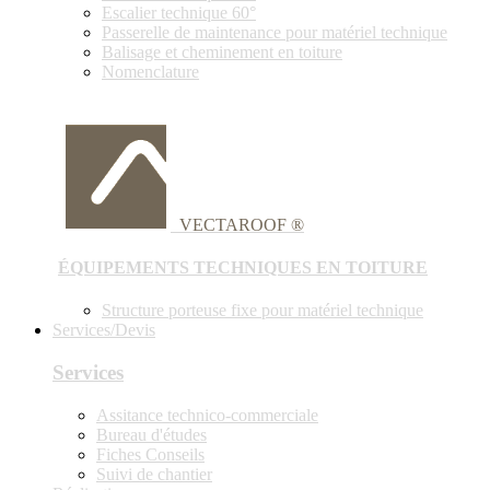
Escalier technique 60°
Passerelle de maintenance pour matériel technique
Balisage et cheminement en toiture
Nomenclature
VECTAROOF ®
ÉQUIPEMENTS TECHNIQUES EN TOITURE
Structure porteuse fixe pour matériel technique
Services/Devis
Services
Assitance technico-commerciale
Bureau d'études
Fiches Conseils
Suivi de chantier