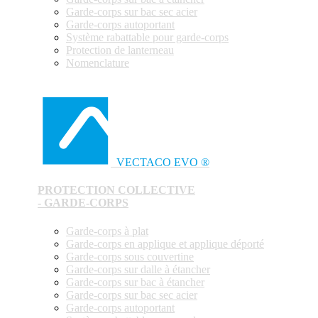
Garde-corps sur bac sec acier
Garde-corps autoportant
Système rabattable pour garde-corps
Protection de lanterneau
Nomenclature
VECTACO EVO ®
PROTECTION COLLECTIVE
- GARDE-CORPS
Garde-corps à plat
Garde-corps en applique et applique déporté
Garde-corps sous couvertine
Garde-corps sur dalle à étancher
Garde-corps sur bac à étancher
Garde-corps sur bac sec acier
Garde-corps autoportant