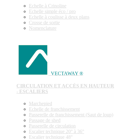
Echelle à Crinoline
Echelle simple éco / pro
Echelle à coulisse à deux plans
Crosse de sortie
Nomenclature
VECTAWAY ®
CIRCULATION ET ACCÈS EN HAUTEUR
- ESCALIERS
Marchepied
Echelle de franchissement
Passerelle de franchissement (Saut de loup)
Passage de shed
Passerelle de circulation
Escalier technique 20° à 36°
Escalier technique 48°