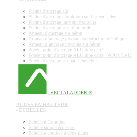
Platine d'ancrage alu
Platine d'ancrage aluminium sur bac sec acier
Platine d'ancrage inox sur bac acier
Platine d'ancrage sur toiture tuile
Anneau d'ancrage sur béton
Anneau d’ancrage pivotant sur structure métallique
Anneau d’ancrage invisible sur béton
Potelet point d'ancrage ALU tube carré
Potelet point d'ancrage ALU tube carré -NOUVEAU
Potelet d'ancrage sur bac à étancher
VECTALADDER ®
ACCÈS EN HAUTEUR
- ÉCHELLES
Echelle à Crinoline
Echelle simple éco / pro
Echelle à coulisse à deux plans