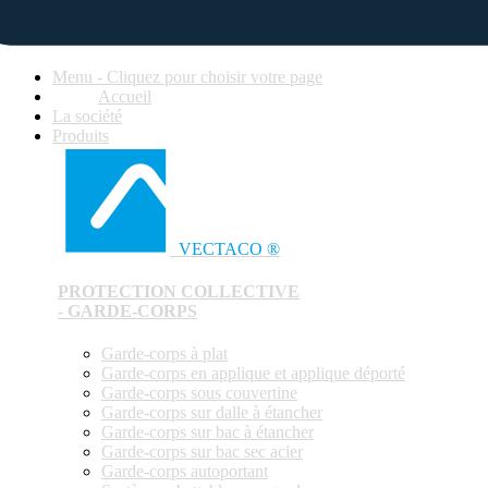
Menu - Cliquez pour choisir votre page
Accueil
La société
Produits
VECTACO ®
PROTECTION COLLECTIVE
- GARDE-CORPS
Garde-corps à plat
Garde-corps en applique et applique déporté
Garde-corps sous couvertine
Garde-corps sur dalle à étancher
Garde-corps sur bac à étancher
Garde-corps sur bac sec acier
Garde-corps autoportant