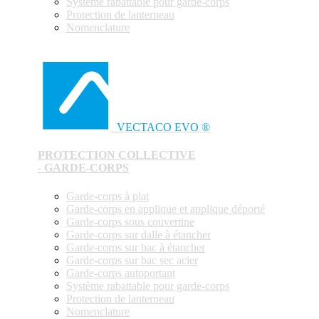
Système rabattable pour garde-corps
Protection de lanterneau
Nomenclature
VECTACO EVO ®
PROTECTION COLLECTIVE
- GARDE-CORPS
Garde-corps à plat
Garde-corps en applique et applique déporté
Garde-corps sous couvertine
Garde-corps sur dalle à étancher
Garde-corps sur bac à étancher
Garde-corps sur bac sec acier
Garde-corps autoportant
Système rabattable pour garde-corps
Protection de lanterneau
Nomenclature