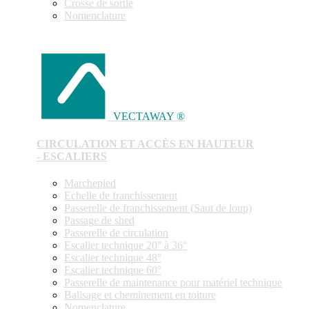
Crosse de sortie
Nomenclature
VECTAWAY ®
CIRCULATION ET ACCÈS EN HAUTEUR
- ESCALIERS
Marchepied
Echelle de franchissement
Passerelle de franchissement (Saut de loup)
Passage de shed
Passerelle de circulation
Escalier technique 20° à 36°
Escalier technique 48°
Escalier technique 60°
Passerelle de maintenance pour matériel technique
Balisage et cheminement en toiture
Nomenclature