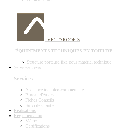
VECTAROOF ®
ÉQUIPEMENTS TECHNIQUES EN TOITURE
Structure porteuse fixe pour matériel technique
Services/Devis
Services
Assitance technico-commerciale
Bureau d'études
Fiches Conseils
Suivi de chantier
Réalisations
Réglementation
Mémo
Certifications