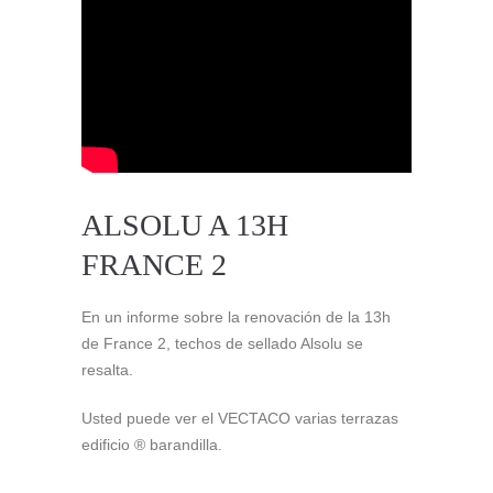
ALSOLU A 13H
FRANCE 2
En un informe sobre la renovación de la 13h
de France 2, techos de sellado Alsolu se
resalta.
Usted puede ver el VECTACO varias terrazas
edificio ® barandilla.