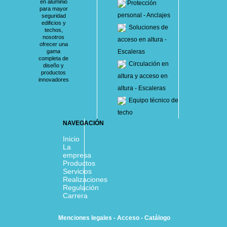
en aluminio
Protección
para mayor
personal - Anclajes
seguridad
edificios y
Soluciones de
techos,
nosotros
acceso en altura -
ofrecer una
gama
Escaleras
completa de
Circulación en
diseño y
productos
altura y acceso en
innovadores
altura - Escaleras
Equipo técnico de
techo
NAVEGACIÓN
Inicio
La
empresa
Productos
Servicios
Realizaciones
Regulación
Carrera
Menciones legales
-
Acceso
-
Catálogo