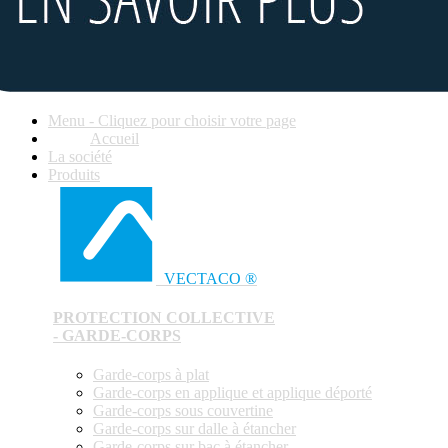
Menu - Cliquez pour choisir votre page
Accueil
La société
Produits
VECTACO ®
PROTECTION COLLECTIVE
- GARDE-CORPS
Garde-corps à plat
Garde-corps en applique et applique déporté
Garde-corps sous couvertine
Garde-corps sur dalle à étancher
Garde-corps sur bac à étancher