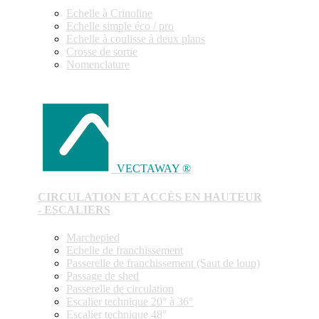
Echelle à Crinoline
Echelle simple éco / pro
Echelle à coulisse à deux plans
Crosse de sortie
Nomenclature
VECTAWAY ®
CIRCULATION ET ACCÈS EN HAUTEUR
- ESCALIERS
Marchepied
Echelle de franchissement
Passerelle de franchissement (Saut de loup)
Passage de shed
Passerelle de circulation
Escalier technique 20° à 36°
Escalier technique 48°