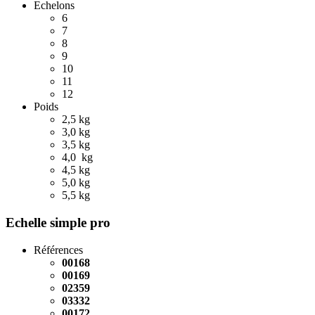
Echelons
6
7
8
9
10
11
12
Poids
2,5 kg
3,0 kg
3,5 kg
4,0 kg
4,5 kg
5,0 kg
5,5 kg
Echelle simple pro
Références
00168
00169
02359
03332
00172