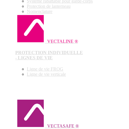
Système rabattable pour garde-corps
Protection de lanterneau
Nomenclature
VECTALINE ®
PROTECTION INDIVIDUELLE
- LIGNES DE VIE
Ligne de vie FROG
Ligne de vie verticale
VECTASAFE ®