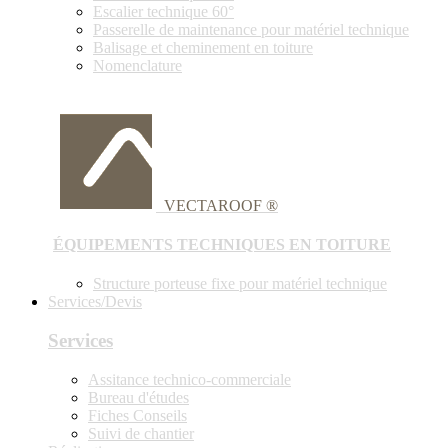
Escalier technique 60°
Passerelle de maintenance pour matériel technique
Balisage et cheminement en toiture
Nomenclature
VECTAROOF ®
ÉQUIPEMENTS TECHNIQUES EN TOITURE
Structure porteuse fixe pour matériel technique
Services/Devis
Services
Assitance technico-commerciale
Bureau d'études
Fiches Conseils
Suivi de chantier