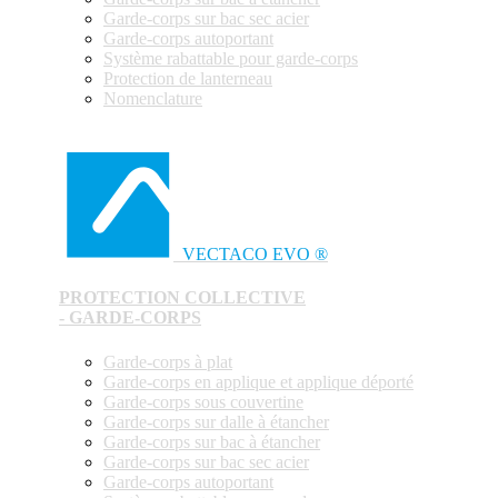
Garde-corps sur bac sec acier
Garde-corps autoportant
Système rabattable pour garde-corps
Protection de lanterneau
Nomenclature
VECTACO EVO ®
PROTECTION COLLECTIVE
- GARDE-CORPS
Garde-corps à plat
Garde-corps en applique et applique déporté
Garde-corps sous couvertine
Garde-corps sur dalle à étancher
Garde-corps sur bac à étancher
Garde-corps sur bac sec acier
Garde-corps autoportant