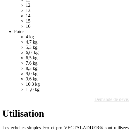
12
13
14
15
16
Poids
4 kg
4,7 kg
5,3 kg
6,0 kg
6,5 kg
7,6 kg
8,3 kg
9,0 kg
9,6 kg
10,3 kg
11,0 kg
Demande de devis
Utilisation
Les échelles simples éco et pro VECTALADDER® sont utilisées