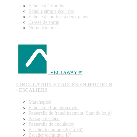
Echelle à Crinoline
Echelle simple éco / pro
Echelle à coulisse à deux plans
Crosse de sortie
Nomenclature
VECTAWAY ®
CIRCULATION ET ACCÈS EN HAUTEUR
- ESCALIERS
Marchepied
Echelle de franchissement
Passerelle de franchissement (Saut de loup)
Passage de shed
Passerelle de circulation
Escalier technique 20° à 36°
Escalier technique 48°