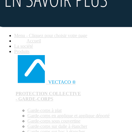
Menu - Cliquez pour choisir votre page
Accueil
La société
Produits
VECTACO ®
PROTECTION COLLECTIVE
- GARDE-CORPS
Garde-corps à plat
Garde-corps en applique et applique déporté
Garde-corps sous couvertine
Garde-corps sur dalle à étancher
Garde-corps sur bac à étancher