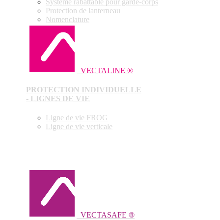
Système rabattable pour garde-corps
Protection de lanterneau
Nomenclature
VECTALINE ®
PROTECTION INDIVIDUELLE
- LIGNES DE VIE
Ligne de vie FROG
Ligne de vie verticale
VECTASAFE ®