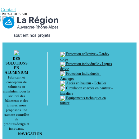
Contact
uivez-nous sur
Protection collective - Garde-
DES
corps
SOLUTIONS
Protection individuelle - Lignes
EN
de vie
ALUMINIUM
Protection individuelle -
Fabricant et
Ancrages
concepteur de
Accès en hauteur - Echelles
solutions en
Circulation et accès en hauteur -
aluminium pour la
Escaliers
sécurité des
Equipements techniques en
bâtiments et des
toiture
toitures, nous
proposons une
gamme complète
de
produits design et
innovants.
NAVIGATION