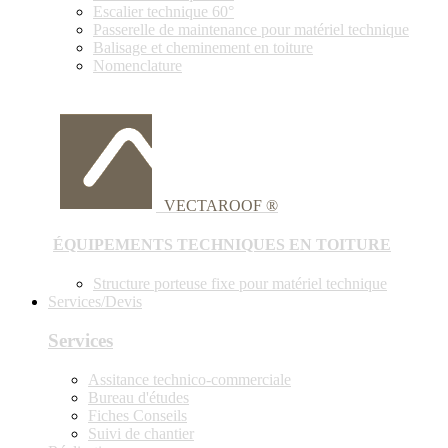
Escalier technique 60°
Passerelle de maintenance pour matériel technique
Balisage et cheminement en toiture
Nomenclature
VECTAROOF ®
ÉQUIPEMENTS TECHNIQUES EN TOITURE
Structure porteuse fixe pour matériel technique
Services/Devis
Services
Assitance technico-commerciale
Bureau d'études
Fiches Conseils
Suivi de chantier