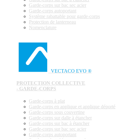
Garde-corps sur bac sec acier
Garde-corps autoportant
Système rabattable pour garde-corps
Protection de lanterneau
Nomenclature
VECTACO EVO ®
PROTECTION COLLECTIVE
- GARDE-CORPS
Garde-corps à plat
Garde-corps en applique et applique déporté
Garde-corps sous couvertine
Garde-corps sur dalle à étancher
Garde-corps sur bac à étancher
Garde-corps sur bac sec acier
Garde-corps autoportant