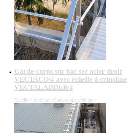
Garde-corps sur bac sec acier droit
VECTACO® avec échelle à crinoline
VECTALADDER®
Echelle à crinoline • Garde-corps technique