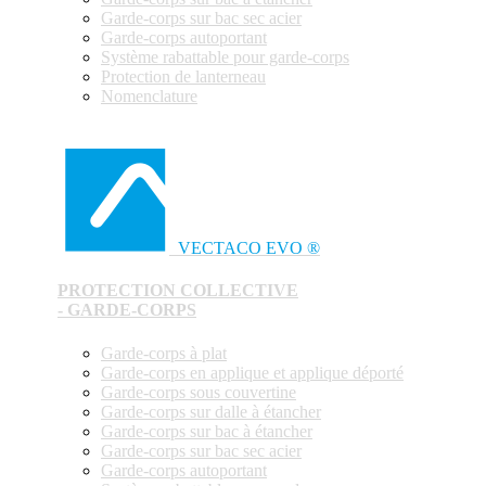
Garde-corps sur bac sec acier
Garde-corps autoportant
Système rabattable pour garde-corps
Protection de lanterneau
Nomenclature
VECTACO EVO ®
PROTECTION COLLECTIVE
- GARDE-CORPS
Garde-corps à plat
Garde-corps en applique et applique déporté
Garde-corps sous couvertine
Garde-corps sur dalle à étancher
Garde-corps sur bac à étancher
Garde-corps sur bac sec acier
Garde-corps autoportant