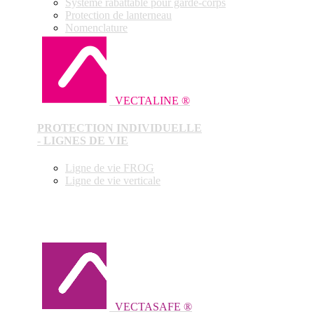
Système rabattable pour garde-corps
Protection de lanterneau
Nomenclature
VECTALINE ®
PROTECTION INDIVIDUELLE
- LIGNES DE VIE
Ligne de vie FROG
Ligne de vie verticale
VECTASAFE ®