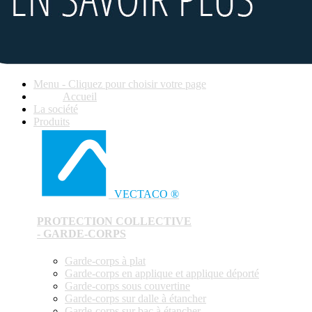
Menu - Cliquez pour choisir votre page
Accueil
La société
Produits
VECTACO ®
PROTECTION COLLECTIVE
- GARDE-CORPS
Garde-corps à plat
Garde-corps en applique et applique déporté
Garde-corps sous couvertine
Garde-corps sur dalle à étancher
Garde-corps sur bac à étancher