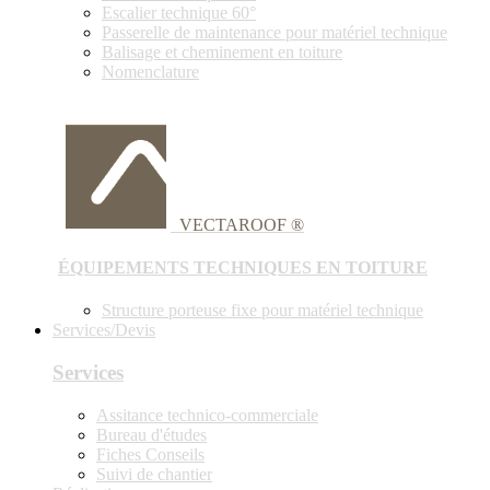
Escalier technique 60°
Passerelle de maintenance pour matériel technique
Balisage et cheminement en toiture
Nomenclature
VECTAROOF ®
ÉQUIPEMENTS TECHNIQUES EN TOITURE
Structure porteuse fixe pour matériel technique
Services/Devis
Services
Assitance technico-commerciale
Bureau d'études
Fiches Conseils
Suivi de chantier