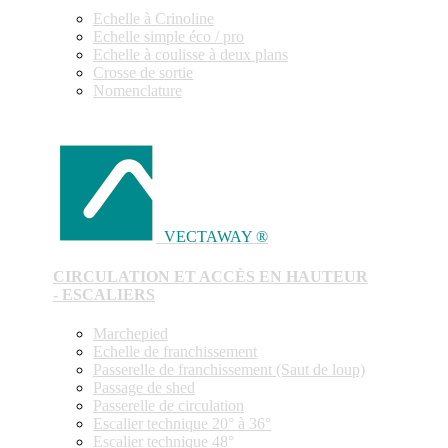
Echelle à Crinoline
Echelle simple éco / pro
Echelle à coulisse à deux plans
Crosse de sortie
Nomenclature
VECTAWAY ®
CIRCULATION ET ACCÈS EN HAUTEUR
- ESCALIERS
Marchepied
Echelle de franchissement
Passerelle de franchissement (Saut de loup)
Passage de shed
Passerelle de circulation
Escalier technique 20° à 36°
Escalier technique 48°