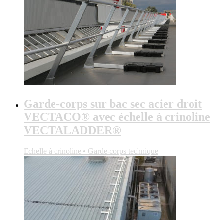
Garde-corps sur bac sec acier droit
VECTACO® avec échelle à crinoline
VECTALADDER®
Echelle à crinoline • Garde-corps technique