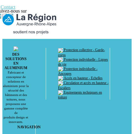
Contact
uivez-nous sur
Protection collective - Garde-
DES
corps
SOLUTIONS
Protection individuelle - Lignes
EN
de vie
ALUMINIUM
Protection individuelle -
Fabricant et
Ancrages
concepteur de
Accès en hauteur - Echelles
solutions en
Circulation et accès en hauteur -
aluminium pour la
Escaliers
sécurité des
Equipements techniques en
bâtiments et des
toiture
toitures, nous
proposons une
gamme complète
de
produits design et
innovants.
NAVIGATION