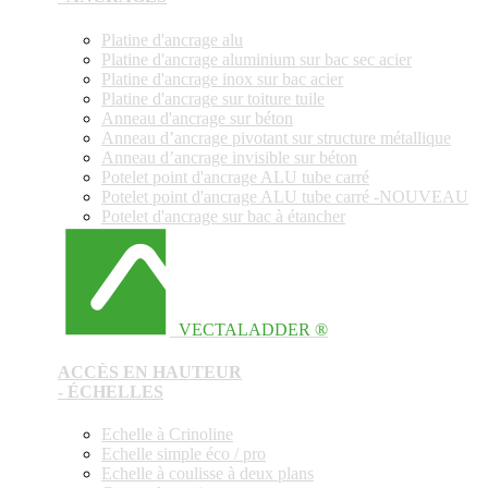
Platine d'ancrage alu
Platine d'ancrage aluminium sur bac sec acier
Platine d'ancrage inox sur bac acier
Platine d'ancrage sur toiture tuile
Anneau d'ancrage sur béton
Anneau d’ancrage pivotant sur structure métallique
Anneau d’ancrage invisible sur béton
Potelet point d'ancrage ALU tube carré
Potelet point d'ancrage ALU tube carré -NOUVEAU
Potelet d'ancrage sur bac à étancher
VECTALADDER ®
ACCÈS EN HAUTEUR
- ÉCHELLES
Echelle à Crinoline
Echelle simple éco / pro
Echelle à coulisse à deux plans