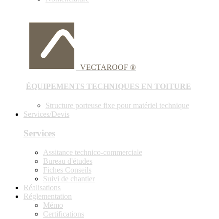
VECTAROOF ®
ÉQUIPEMENTS TECHNIQUES EN TOITURE
Structure porteuse fixe pour matériel technique
Services/Devis
Services
Assitance technico-commerciale
Bureau d'études
Fiches Conseils
Suivi de chantier
Réalisations
Réglementation
Mémo
Certifications