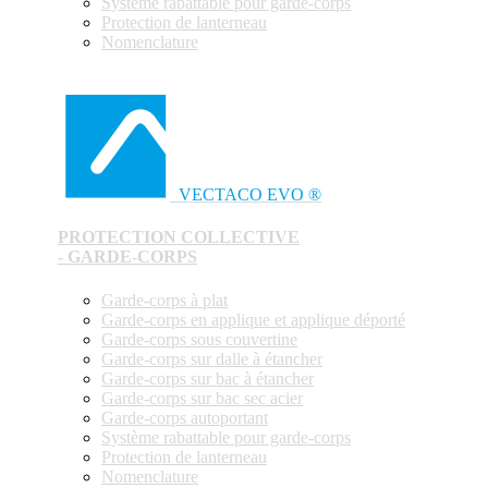
Système rabattable pour garde-corps
Protection de lanterneau
Nomenclature
VECTACO EVO ®
PROTECTION COLLECTIVE
- GARDE-CORPS
Garde-corps à plat
Garde-corps en applique et applique déporté
Garde-corps sous couvertine
Garde-corps sur dalle à étancher
Garde-corps sur bac à étancher
Garde-corps sur bac sec acier
Garde-corps autoportant
Système rabattable pour garde-corps
Protection de lanterneau
Nomenclature