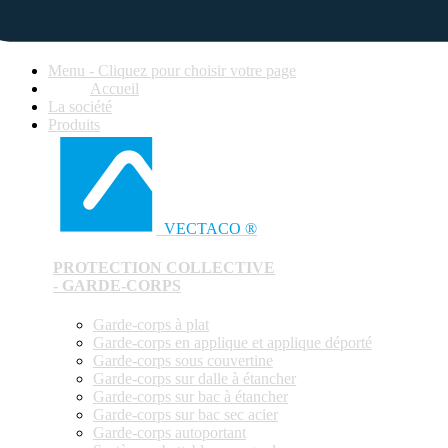
Menu - Cliquez pour choisir votre page
Accueil
La société
Produits
VECTACO ®
PROTECTION COLLECTIVE
- GARDE-CORPS
Garde-corps à plat
Garde-corps en applique et applique déporté
Garde-corps sous couvertine
Garde-corps sur dalle à étancher
Garde-corps sur bac à étancher
Garde-corps sur bac sec acier
Garde-corps autoportant