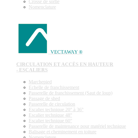
Crosse de sortie
Nomenclature
VECTAWAY ®
CIRCULATION ET ACCÈS EN HAUTEUR
- ESCALIERS
Marchepied
Echelle de franchissement
Passerelle de franchissement (Saut de loup)
Passage de shed
Passerelle de circulation
Escalier technique 20° à 36°
Escalier technique 48°
Escalier technique 60°
Passerelle de maintenance pour matériel technique
Balisage et cheminement en toiture
Nomenclature