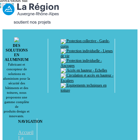
uivez-nous sur
Protection collective - Garde-
DES
corps
SOLUTIONS
Protection individuelle - Lignes
EN
de vie
ALUMINIUM
Protection individuelle -
Fabricant et
Ancrages
concepteur de
Accès en hauteur - Echelles
solutions en
Circulation et accès en hauteur -
aluminium pour la
Escaliers
sécurité des
Equipements techniques en
bâtiments et des
toiture
toitures, nous
proposons une
gamme complète
de
produits design et
innovants.
NAVIGATION
Accueil
La