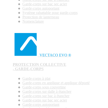
Garde-corps sur bac sec acier
Garde-corps autoportant
Système rabattable pour garde-corps
Protection de lanterneau
Nomenclature
VECTACO EVO ®
PROTECTION COLLECTIVE
- GARDE-CORPS
Garde-corps à plat
Garde-corps en applique et applique déporté
Garde-corps sous couvertine
Garde-corps sur dalle à étancher
Garde-corps sur bac à étancher
Garde-corps sur bac sec acier
Garde-corps autoportant