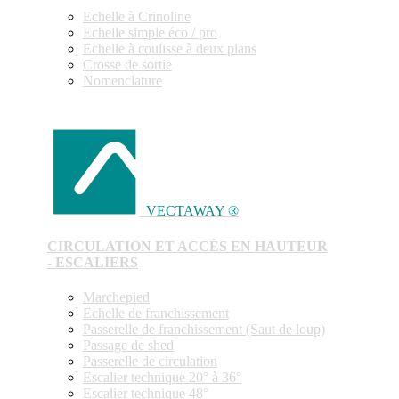
Echelle à Crinoline
Echelle simple éco / pro
Echelle à coulisse à deux plans
Crosse de sortie
Nomenclature
VECTAWAY ®
CIRCULATION ET ACCÈS EN HAUTEUR
- ESCALIERS
Marchepied
Echelle de franchissement
Passerelle de franchissement (Saut de loup)
Passage de shed
Passerelle de circulation
Escalier technique 20° à 36°
Escalier technique 48°