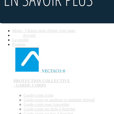
Menu - Cliquez pour choisir votre page
Accueil
La société
Produits
VECTACO ®
PROTECTION COLLECTIVE
- GARDE-CORPS
Garde-corps à plat
Garde-corps en applique et applique déporté
Garde-corps sous couvertine
Garde-corps sur dalle à étancher
Garde-corps sur bac à étancher