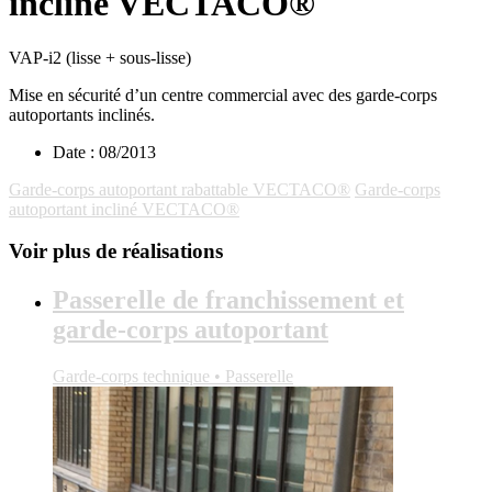
incliné VECTACO®
VAP-i2 (lisse + sous-lisse)
Mise en sécurité d’un centre commercial avec des garde-corps
autoportants inclinés.
Date :
08/2013
Garde-corps autoportant rabattable VECTACO®
Garde-corps
autoportant incliné VECTACO®
Voir plus de réalisations
Passerelle de franchissement et
garde-corps autoportant
Garde-corps technique • Passerelle