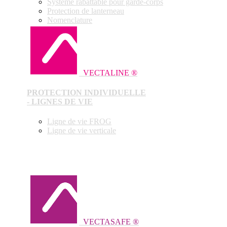
Système rabattable pour garde-corps
Protection de lanterneau
Nomenclature
VECTALINE ®
PROTECTION INDIVIDUELLE
- LIGNES DE VIE
Ligne de vie FROG
Ligne de vie verticale
VECTASAFE ®