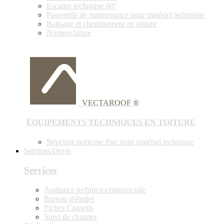
Escalier technique 60°
Passerelle de maintenance pour matériel technique
Balisage et cheminement en toiture
Nomenclature
VECTAROOF ®
ÉQUIPEMENTS TECHNIQUES EN TOITURE
Structure porteuse fixe pour matériel technique
Services/Devis
Services
Assitance technico-commerciale
Bureau d'études
Fiches Conseils
Suivi de chantier