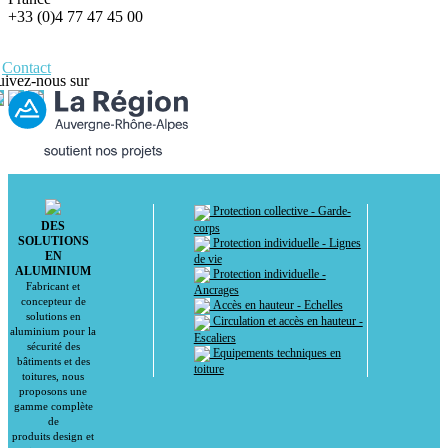
+33 (0)4 77 47 45 00
Contact
uivez-nous sur
Protection collective - Garde-
DES
corps
SOLUTIONS
Protection individuelle - Lignes
EN
de vie
ALUMINIUM
Protection individuelle -
Fabricant et
Ancrages
concepteur de
Accès en hauteur - Echelles
solutions en
Circulation et accès en hauteur -
aluminium pour la
Escaliers
sécurité des
Equipements techniques en
bâtiments et des
toiture
toitures, nous
proposons une
gamme complète
de
produits design et