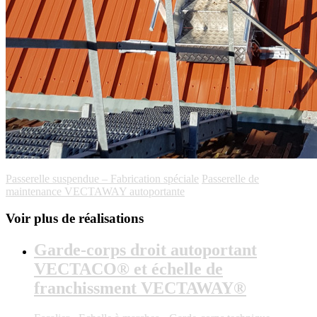
Passerelle suspendue – Fabrication spéciale
Passerelle de
maintenance VECTAWAY autoportante
Voir plus de réalisations
Garde-corps droit autoportant
VECTACO® et échelle de
franchissment VECTAWAY®