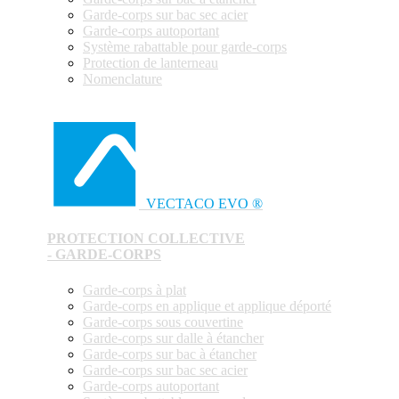
Garde-corps sur bac sec acier
Garde-corps autoportant
Système rabattable pour garde-corps
Protection de lanterneau
Nomenclature
VECTACO EVO ®
PROTECTION COLLECTIVE
- GARDE-CORPS
Garde-corps à plat
Garde-corps en applique et applique déporté
Garde-corps sous couvertine
Garde-corps sur dalle à étancher
Garde-corps sur bac à étancher
Garde-corps sur bac sec acier
Garde-corps autoportant