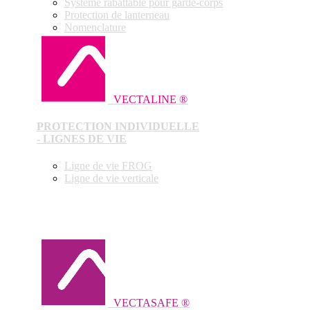
Système rabattable pour garde-corps
Protection de lanterneau
Nomenclature
VECTALINE ®
PROTECTION INDIVIDUELLE
- LIGNES DE VIE
Ligne de vie FROG
Ligne de vie verticale
VECTASAFE ®