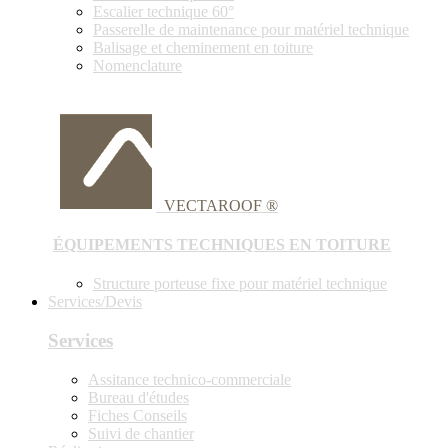
Escalier technique 60°
Passerelle de maintenance pour matériel technique
Balisage et cheminement en toiture
Nomenclature
VECTAROOF ®
ÉQUIPEMENTS TECHNIQUES EN TOITURE
Structure porteuse fixe pour matériel technique
Services/Devis
Services
Assitance technico-commerciale
Bureau d'études
Fiches Conseils
Suivi de chantier