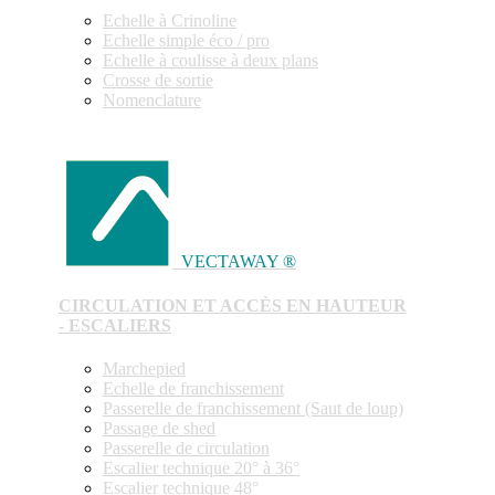
Echelle à Crinoline
Echelle simple éco / pro
Echelle à coulisse à deux plans
Crosse de sortie
Nomenclature
VECTAWAY ®
CIRCULATION ET ACCÈS EN HAUTEUR
- ESCALIERS
Marchepied
Echelle de franchissement
Passerelle de franchissement (Saut de loup)
Passage de shed
Passerelle de circulation
Escalier technique 20° à 36°
Escalier technique 48°