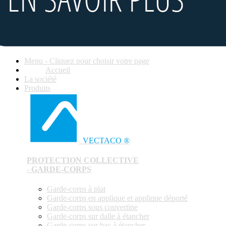
Menu - Cliquez pour choisir votre page
Accueil
La société
Produits
VECTACO ®
PROTECTION COLLECTIVE
- GARDE-CORPS
Garde-corps à plat
Garde-corps en applique et applique déporté
Garde-corps sous couvertine
Garde-corps sur dalle à étancher
Garde-corps sur bac à étancher