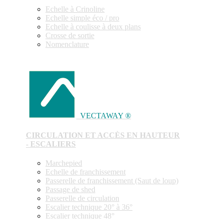
Echelle à Crinoline
Echelle simple éco / pro
Echelle à coulisse à deux plans
Crosse de sortie
Nomenclature
VECTAWAY ®
CIRCULATION ET ACCÈS EN HAUTEUR
- ESCALIERS
Marchepied
Echelle de franchissement
Passerelle de franchissement (Saut de loup)
Passage de shed
Passerelle de circulation
Escalier technique 20° à 36°
Escalier technique 48°