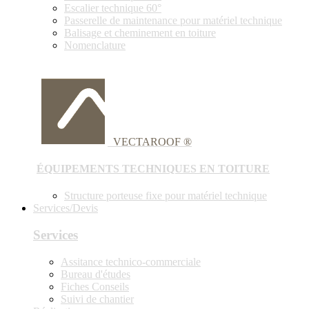
Escalier technique 60°
Passerelle de maintenance pour matériel technique
Balisage et cheminement en toiture
Nomenclature
VECTAROOF ®
ÉQUIPEMENTS TECHNIQUES EN TOITURE
Structure porteuse fixe pour matériel technique
Services/Devis
Services
Assitance technico-commerciale
Bureau d'études
Fiches Conseils
Suivi de chantier