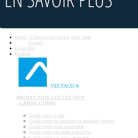
Menu - Cliquez pour choisir votre page
Accueil
La société
Produits
VECTACO ®
PROTECTION COLLECTIVE
- GARDE-CORPS
Garde-corps à plat
Garde-corps en applique et applique déporté
Garde-corps sous couvertine
Garde-corps sur dalle à étancher
Garde-corps sur bac à étancher