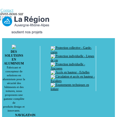
Contact
uivez-nous sur
Protection collective - Garde-
DES
corps
SOLUTIONS
Protection individuelle - Lignes
EN
de vie
ALUMINIUM
Protection individuelle -
Fabricant et
Ancrages
concepteur de
Accès en hauteur - Echelles
solutions en
Circulation et accès en hauteur -
aluminium pour la
Escaliers
sécurité des
Equipements techniques en
bâtiments et des
toiture
toitures, nous
proposons une
gamme complète
de
produits design et
innovants.
NAVIGATION