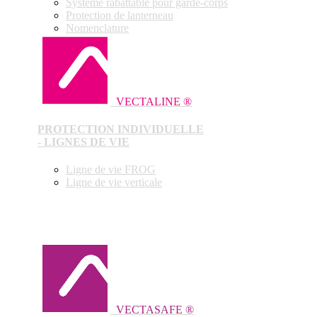
Système rabattable pour garde-corps
Protection de lanterneau
Nomenclature
VECTALINE ®
PROTECTION INDIVIDUELLE
- LIGNES DE VIE
Ligne de vie FROG
Ligne de vie verticale
VECTASAFE ®