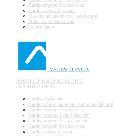
Garde-corps sur bac sec acier
Garde-corps autoportant
Système rabattable pour garde-corps
Protection de lanterneau
Nomenclature
VECTACO EVO ®
PROTECTION COLLECTIVE
- GARDE-CORPS
Garde-corps à plat
Garde-corps en applique et applique déporté
Garde-corps sous couvertine
Garde-corps sur dalle à étancher
Garde-corps sur bac à étancher
Garde-corps sur bac sec acier
Garde-corps autoportant